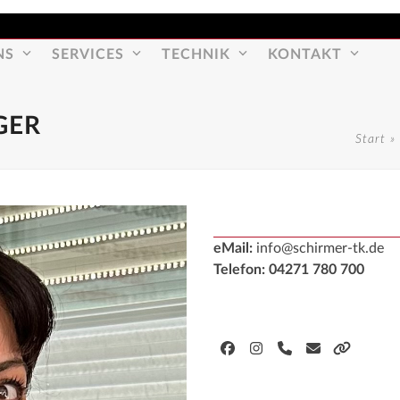
NS
SERVICES
TECHNIK
KONTAKT
GER
Start
eMail:
info@schirmer-tk.de
Telefon: 04271 780 700
Facebook
Instagram
Telefon
E-
Webseite
Nummer
Mail