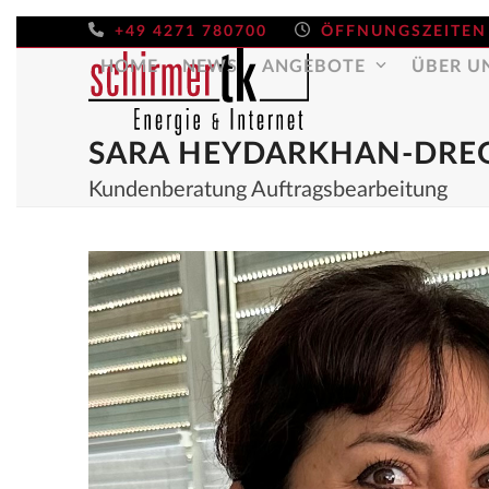
Skip
+49 4271 780700
ÖFFNUNGSZEITEN
to
HOME
NEWS
ANGEBOTE
ÜBER U
content
SARA HEYDARKHAN-DRE
Kundenberatung Auftragsbearbeitung