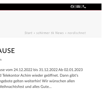
Facebook
Instagram
E-
Whatsapp
Telefon
Mail
Start
»
schirmer tk News
»
nordischnet
AUSE
in
use vom 24.12.2022 bis 31.12.2022 Ab 02.01.2023
d Telekontor Achim wieder geöffnet. Dann gibt's
ngebote gelten weiterhin! Wir wünschen allen
eihnachtsfest und alles Gute…