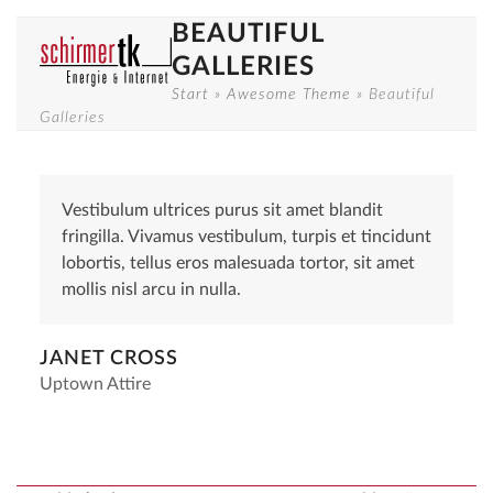
Skip
Open
Close
BEAUTIFUL
to
GALLERIES
mobile
mobile
content
Start
»
Awesome Theme
»
Beautiful
menu
menu
Galleries
Vestibulum ultrices purus sit amet blandit
fringilla. Vivamus vestibulum, turpis et tincidunt
lobortis, tellus eros malesuada tortor, sit amet
mollis nisl arcu in nulla.
JANET CROSS
Uptown Attire