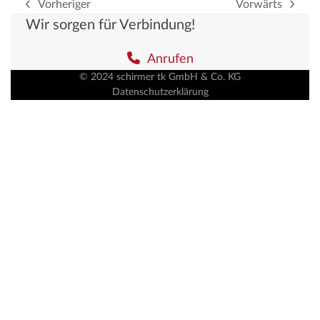
Vorheriger
Vorwärts
vorheriger
Nächster
Wir sorgen für Verbindung!
Beitrag:
Beitrag:
Anrufen
© 2024 schirmer tk GmbH & Co. KG
Datenschutzerklärung